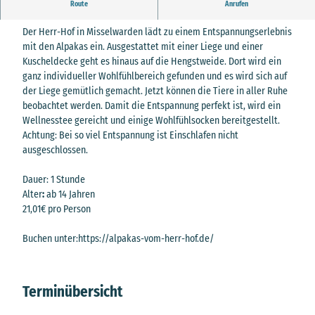
Alpaka-Chillen
Route
Anrufen
Der Herr-Hof in Misselwarden lädt zu einem Entspannungserlebnis
mit den Alpakas ein. Ausgestattet mit einer Liege und einer
Kuscheldecke geht es hinaus auf die Hengstweide. Dort wird ein
ganz individueller Wohlfühlbereich gefunden und es wird sich auf
der Liege gemütlich gemacht. Jetzt können die Tiere in aller Ruhe
beobachtet werden. Damit die Entspannung perfekt ist, wird ein
Wellnesstee gereicht und einige Wohlfühlsocken bereitgestellt.
Achtung: Bei so viel Entspannung ist Einschlafen nicht
ausgeschlossen.
Dauer: 1 Stunde
Alter
:
ab 14 Jahren
21,01€ pro Person
Buchen unter:https://alpakas-vom-herr-hof.de/
Terminübersicht