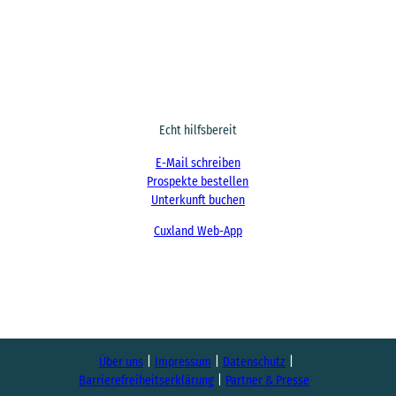
Echt hilfsbereit
E-Mail schreiben
Prospekte bestellen
Unterkunft buchen
Cuxland Web-App
F
I
a
n
c
s
e
t
b
a
o
g
o
r
Über uns
Impressum
Datenschutz
k
a
Barrierefreiheitserklärung
Partner & Presse
m