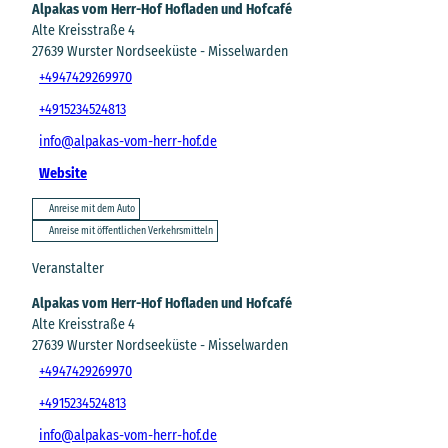
Alpakas vom Herr-Hof Hofladen und Hofcafé
Alte Kreisstraße 4
27639
Wurster Nordseeküste
- Misselwarden
+4947429269970
+4915234524813
info@alpakas-vom-herr-hof.de
Website
Anreise mit dem Auto
Anreise mit öffentlichen Verkehrsmitteln
Veranstalter
Alpakas vom Herr-Hof Hofladen und Hofcafé
Alte Kreisstraße 4
27639
Wurster Nordseeküste
- Misselwarden
+4947429269970
+4915234524813
info@alpakas-vom-herr-hof.de