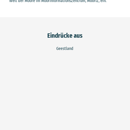
Welt der Moore im MoorInformationsZentrum, MoorIZ, ein.
Eindrücke aus
Geestland