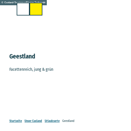
Z
© Cuxland-Tourismus/Florian Trykowski
u
Suche
m
I
n
h
a
l
t
Geestland
Facettenreich, jung & grün
Startseite
Unser Cuxland
Urlaubsorte
Geestland