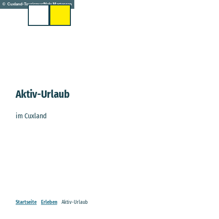
Z
© Cuxland-Tourismus/Nele Martensen
u
Suche
m
I
n
h
a
l
t
Aktiv-Urlaub
im Cuxland
Startseite
Erleben
Aktiv-Urlaub