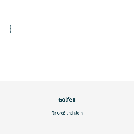
© Cu
xland
-Touri
smus,
Floria
n Try
kows
ki
Reiten
Reitwege, Reitkarten, Reitvignetten...
© Cu
xland
-Touri
smus,
Floria
n Try
kows
ki
Wassersport
Kanufahren, Windsurfen, Tauchen...
Golfen
für Groß und Klein