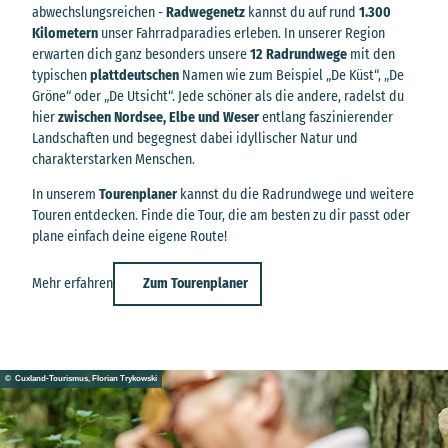
abwechslungsreichen -
Radwegenetz
kannst du auf rund
1.300
Kilometern
unser Fahrradparadies erleben. In unserer Region
erwarten dich ganz besonders unsere
12 Radrundwege
mit den
typischen
plattdeutschen
Namen wie zum Beispiel „De Küst“, „De
Gröne“ oder „De Utsicht“. Jede schöner als die andere, radelst du
hier
zwischen Nordsee, Elbe und Weser
entlang faszinierender
Landschaften und begegnest dabei idyllischer Natur und
charakterstarken Menschen.
In unserem
Tourenplaner
kannst du die Radrundwege und weitere
Touren entdecken. Finde die Tour, die am besten zu dir passt oder
plane einfach deine eigene Route!
Zum Tourenplaner
Mehr erfahren
© Cuxland-Tourismus, Florian Trykowski