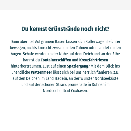
Cuxla
nd-To
urism
us/Fl
orian
Tryko
wski |
CC-B
Naturstrand
Y-SA
Du kennst Grünstrände noch nicht?
Sandstedt
Hagen im Bremischen
Dann aber los! Auf grünem Rasen lassen sich Bollerwagen leichter
bewegen, nichts knirscht zwischen den Zähnen oder sandet in den
Augen.
Schafe
weiden in der Nähe auf dem
Deich
und an der Elbe
kannst du
Containerschiffen
und
Kreuzfahrtriesen
hinterherträumen. Lust auf einen
Spaziergang
? Mit dem Blick ins
unendliche
Wattenmeer
lässt sich bei uns herrlich flanieren: z.B.
auf den Deichen im Land Hadeln, an der Wurster Nordseeküste
und auf der schönen Strandpromenade in Duhnen im
Nordseeheilbad Cuxhaven.