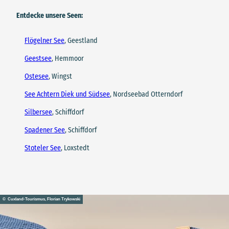
Entdecke unsere Seen:
Flögelner See
, Geestland
Geestsee
, Hemmoor
Ostesee
, Wingst
See Achtern Diek und Südsee
, Nordseebad Otterndorf
Silbersee
, Schiffdorf
Spadener See
, Schiffdorf
Stoteler See
, Loxstedt
© Cuxland-Tourismus, Florian Trykowski