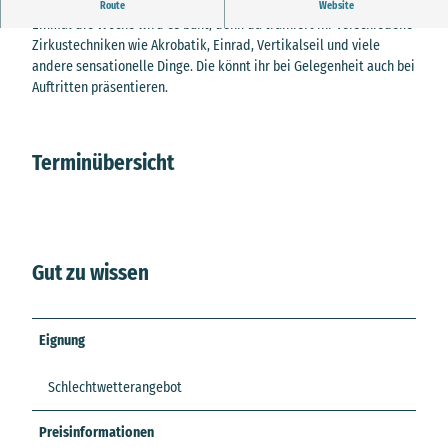
Wöchentliche Zirkusgruppe für Kinder ab 8 Jahren
Route
Website
Einmal die Woche wird es bunt, denn da trainiert ihr verschiedene
Zirkustechniken wie Akrobatik, Einrad, Vertikalseil und viele
andere sensationelle Dinge. Die könnt ihr bei Gelegenheit auch bei
Auftritten präsentieren.
Terminübersicht
Gut zu wissen
Eignung
Schlechtwetterangebot
Preisinformationen