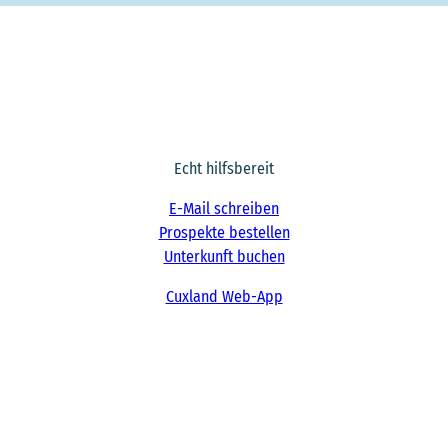
Echt hilfsbereit
E-Mail schreiben
Prospekte bestellen
Unterkunft buchen
Cuxland Web-App
F
I
a
n
c
s
e
t
b
a
o
g