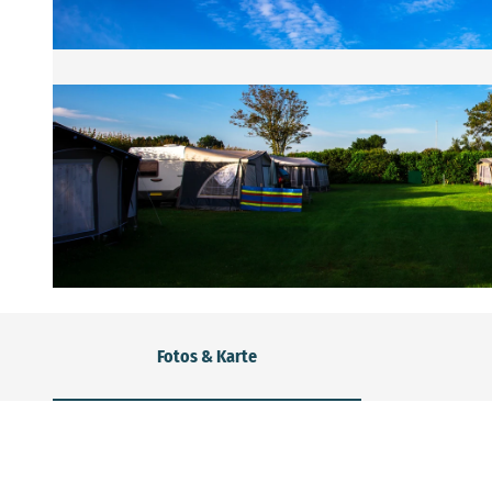
© AdobeStock_253731083_Sebastian
Fotos & Karte