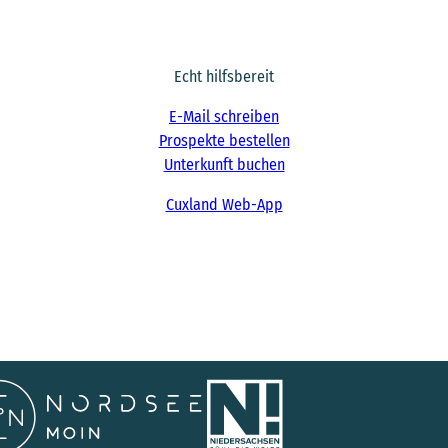
Echt hilfsbereit
E-Mail schreiben
Prospekte bestellen
Unterkunft buchen
Cuxland Web-App
F
I
a
n
c
s
e
t
b
a
o
g
o
r
k
a
m