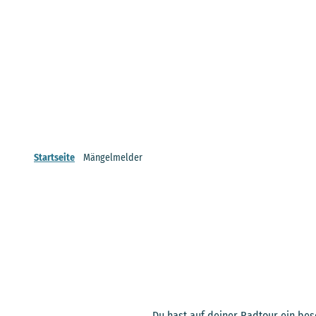
Startseite
Mängelmelder
Du hast auf deiner Radtour ein be