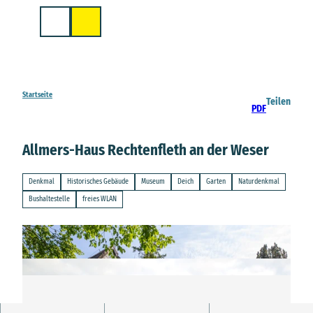
Z
u
Suche
m
I
n
h
a
Startseite
Teilen
PDF
l
t
Allmers-Haus Rechtenfleth an der Weser
Denkmal
Historisches Gebäude
Museum
Deich
Garten
Naturdenkmal
Bushaltestelle
freies WLAN