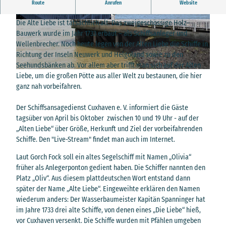
Von der zweistöckigen Aussichtsplattform "Alte Liebe" hat man
Route
Anrufen
Website
einen tollen Ausblick auf die Elbe.
Die Alte Liebe ist tatsächlich alt: Das zweigeschössige Holz-
©
CC-BY-SA
©
CC-BY-SA
Bauwerk wurde im Jahr 1733 erbaut – als Schiffsanleger und
Wellenbrecher. Noch heute legen von der Alten Liebe die Schiffe in
Richtung der Inseln Neuwerk und Helgoland sowie zu den
Seehundsbänken ab. Vor allem aber trifft man sich auf der Alten
©
CC-BY-SA
Liebe, um die großen Pötte aus aller Welt zu bestaunen, die hier
ganz nah vorbeifahren.
Der Schiffsansagedienst Cuxhaven e. V. informiert die Gäste
tagsüber von April bis Oktober zwischen 10 und 19 Uhr - auf der
„Alten Liebe“ über Größe, Herkunft und Ziel der vorbeifahrenden
Schiffe. Den "Live-Stream" findet man auch im Internet.
Laut Gorch Fock soll ein altes Segelschiff mit Namen „Olivia“
früher als Anlegerponton gedient haben. Die Schiffer nannten den
Platz „Oliv“. Aus diesem plattdeutschen Wort entstand dann
später der Name „Alte Liebe“. Eingeweihte erklären den Namen
wiederum anders: Der Wasserbaumeister Kapitän Spanninger hat
im Jahre 1733 drei alte Schiffe, von denen eines „Die Liebe“ hieß,
vor Cuxhaven versenkt. Die Schiffe wurden mit Pfählen umgeben