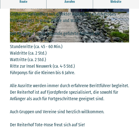
V
Geführte Ausritte für Anfänger und Fortgeschrittene.
Route
Anrufen
Website
i
Der Reiterhof Tote-Hose befindet sich seit 1989 im schönen
Cuxhaven-Sahlenburg mit direkter Anbindung an ein großes
d
© Reiterhof Tote-Hose
© Reiterhof Tote-Hose
Reitwegenetz in Wald, Heide und Watt.
e
o
Der Reiterhof bietet folgende geführte Ausritte an:
a
b
© Copyright for fallback preview image
Stundenritte (ca. 45 - 60 Min.)
s
Waldritte (ca. 2 Std.)
p
Wattritte (ca. 2 Std.)
Ritte zur Insel Neuwerk (ca. 4-5 Std.)
i
Führponys für die Kleinen bis 6 Jahre.
e
l
Alle Ausritte werden immer durch erfahrene Berittführer begleitet.
e
Der Reiterhof ist auf Fjordpferde spezialisiert, die sowohl für
n
Anfänger als auch für Fortgeschrittene geeignet sind.
Auch Gruppen und Vereine sind herzlich willkommen.
Der Reiterhof Tote-Hose freut sich auf Sie!