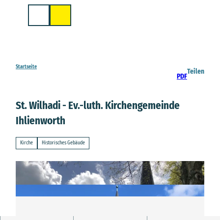
Z
u
Suche
m
I
n
h
a
Startseite
Teilen
PDF
l
t
St. Wilhadi - Ev.-luth. Kirchengemeinde
Ihlienworth
Kirche
Historisches Gebäude