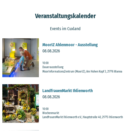
Veranstaltungskalender
Events im Cuxland
D
MoorIZ Ahlenmoor - Ausstellung
e
08.08.2026
t
a
10:00
i
Dauerausstellung
l
MoorInformationsZentrum (MoorIZ), Am Hohen Kopf 3, 21776 Wanna
s
Bernd Otten, MoorIZ Ahlenmo
or |
CC-BY-SA
e
D
i
LandfrauenMarkt Ihlienworth
e
t
08.08.2026
t
e
a
'
10:00
i
Wochenmarkt
M
l
LandfrauenMarkt Ihlienworth e.V., Hauptstraße 40, 21775 Ihlienworth
o
s
Gertrude Weinert |
CC-BY-SA
o
e