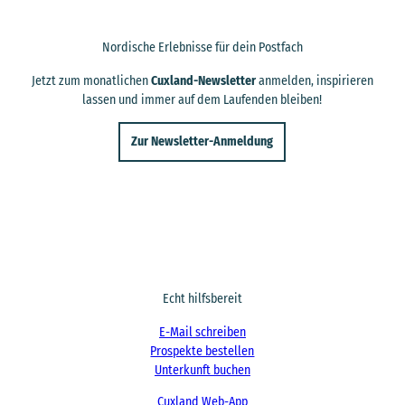
f
n
Nordische Erlebnisse für dein Postfach
e
n
Jetzt zum monatlichen
Cuxland-Newsletter
anmelden, inspirieren
lassen und immer auf dem Laufenden bleiben!
Zur Newsletter-Anmeldung
Echt hilfsbereit
E-Mail schreiben
Prospekte bestellen
Unterkunft buchen
Cuxland Web-App