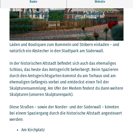
Die historische Altstadt im Nordseebad Otterndorf ist geprägt
Route
Website
von kleinen gemütlichen Gassen, durch die es sich zu schlendern
lohnt: Kopfsteinpflaster und Fachwerkhäuser, barocke Giebel und
© Bernd Otten Photographie |
CC-BY-SA
© Otterndorf Marketing GmbH |
CC-BY
»Hexenbesen« sowie kleine Rosenstöcke und Segnungssprüche
an Hausfassaden.
Neben dem Wandeln durch die kopfsteingepflasterten Gassen,
lohnt sich natürlich auch ein Besuch der »Hauptstraße«, wo kleine
© Christoph Partsch | Stadt Otterndorf |
CC-BY-SA
Läden und Boutiquen zum Bummeln und Stöbern einladen – und
natürlich ein Abstecher in den Stadtpark am Süderwall.
In der historischen Altstadt befindet sich auch das ehemaliges
Schloss, das heute das Amtsgericht beherbergt. Beim Spazieren
durch den Amtsgerichtsgarten kommst du am Torhaus und am
ehemaligen Gefängnis vorbei und entdeckst einen Teil der
Skulpturensammlung. Am Ufer der Medem findest du dann weitere
Skulpturen (unseren Skulpturenpark).
Diese Straßen – sowie der Norder- und der Süderwall – könnten
bei einem Spaziergang durch die historische Altstadt angesteuert
werden:
Am Kirchplatz