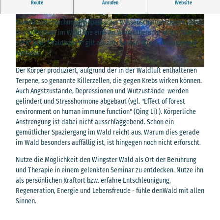
Waldbaden im Wingster Wald
Route
Anrufen
Website
Ausflüge in den Wald wirken sich sehr gut auf die Gesundheit aus.
Diverse Untersuchungen japanischer Wissenschaftler zeigen, dass
© Maluna Dagmar Ritter |
CC-BY
© Maluna Dagmar Ritter |
CC-BY
der Aufenthalt im Wald wie eine Art Aromatherapie wirkt. "Shinrin
Yoku" bzw. "Waldbaden" gilt als anerkannte Stress-Management-
Methode.
Der Körper produziert, aufgrund der in der Waldluft enthaltenen
© Maluna Dagmar Ritter |
CC-BY
Terpene, so genannte Killerzellen, die gegen Krebs wirken können.
Auch Angstzustände, Depressionen und Wutzustände werden
gelindert und Stresshormone abgebaut (vgl. "Effect of forest
environment on human immune function" (Qing Li) ). Körperliche
Anstrengung ist dabei nicht ausschlaggebend. Schon ein
gemütlicher Spaziergang im Wald reicht aus. Warum dies gerade
im Wald besonders auffällig ist, ist hingegen noch nicht erforscht.
Nutze die Möglichkeit den Wingster Wald als Ort der Berührung
und Therapie in einem gelenkten Seminar zu entdecken. Nutze ihn
als persönlichen Kraftort bzw. erfahre Entschleunigung,
Regeneration, Energie und Lebensfreude - fühle den
Wald mit allen
Sinnen.