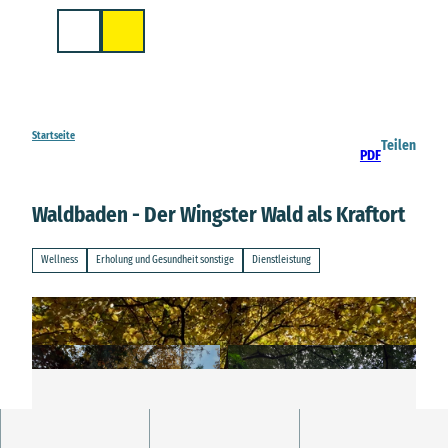
Z
u
Suche
m
I
n
h
a
Startseite
Teilen
PDF
l
t
Waldbaden - Der Wingster Wald als Kraftort
Wellness
Erholung und Gesundheit sonstige
Dienstleistung